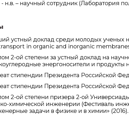
 - н.в. – научный сотрудник (Лаборатория 
ы
ий устный доклад среди молодых ученых 
 transport in organic and inorganic membrane
ом 2-ой степени за устный доклад на науч
коуглеродные энергоносители и продукты н
еат стипендии Президента Российской Феде
еат стипендии Президента Российской Фед
ом 2-ой степени призера 2-ой Универсиад
ко-химической инженерии (Фестиваль инже
енерные задачи в физике и в химии» (2016).