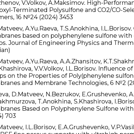
zhenov, V.Volkov, A.Maksimov. High-Performa
oxyl-Terminated Polysulfone and CO2/CO-Se
mers, 16 №24 (2024) 3453
atveev, A.Yu.Raeva, T.S.Anokhina, I.L.Borisov. C
ranes based on polyphenylene sulfone with d
ps. Journal of Engineering Physics and Thermo
ian)
Matveev, A.Yu.Raeva, A.A.Zhansitov, K.T.Shakh
Khashirova, V.V.Volkov, I.L.Borisov. Influence 
s on the Properties of Poly(phenylene sulfon
ranes and Membrane Technologies, 6 №2 (202
eva, D.Matveev, N.Bezrukov, E.Grushevenko, A
khmurzova, T.Anokhina, S.Khashirova, I.Boriso
ranes Based on Polyphenylene Sulfone with
4) 703
atveev, I.L.Borisov, E.A.Grushevenko, V.P.Vasi