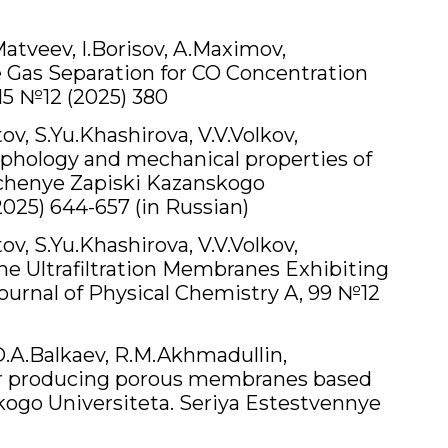
atveev, I.Borisov, A.Maximov,
 Gas Separation for CO Concentration
15 №12 (2025) 380
v, S.Yu.Khashirova, V.V.Volkov,
morphology and mechanical properties of
Uchenye Zapiski Kazanskogo
025) 644-657 (in Russian)
v, S.Yu.Khashirova, V.V.Volkov,
ne Ultrafiltration Membranes Exhibiting
urnal of Physical Chemistry A, 99 №12
 D.А.Balkaev, R.M.Akhmadullin,
for producing porous membranes based
kogo Universiteta. Seriya Estestvennye