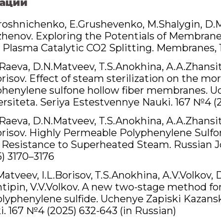
ации
roshnichenko, E.Grushevenko, M.Shalygin, D.M
zhenov. Exploring the Potentials of Membrane
r Plasma Catalytic CO2 Splitting. Membranes, 
Raeva, D.N.Matveev, T.S.Anokhina, A.A.Zhansito
orisov. Effect of steam sterilization on the 
phenylene sulfone hollow fiber membranes. 
rsiteta. Seriya Estestvennye Nauki. 167 №4 (2
Raeva, D.N.Matveev, T.S.Anokhina, A.A.Zhansito
Borisov. Highly Permeable Polyphenylene Sulfo
 Resistance to Superheated Steam. Russian Jo
) 3170–3176
atveev, I.L.Borisov, Т.S.Anokhina, А.V.Volkov,
Antipin, V.V.Volkov. A new two-stage method 
olyphenylene sulfide. Uchenye Zapiski Kazans
. 167 №4 (2025) 632-643 (in Russian)