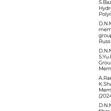
S.Ba
Hydr
Poly
D.N.M
memb
grou
Russ
D.N.
S.Yu.
Group
Memb
A.Ra
K.Sha
Memb
(202
D.N.M