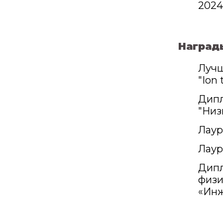
2024
Наград
Лучш
"Ion
Дипл
"Низ
Лаур
Лаур
Дипл
физи
«Инж