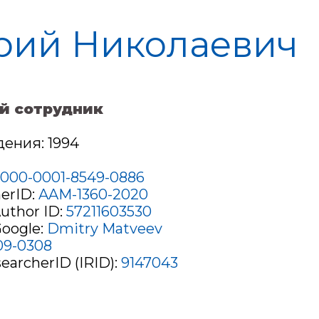
рий Николаевич
й сотрудник
ения: 1994
000-0001-8549-0886
erID:
AAM-1360-2020
uthor ID:
57211603530
Google:
Dmitry Matveev
09-0308
earcherID (IRID):
9147043