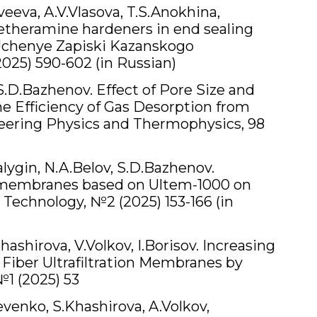
veeva, A.V.Vlasova, T.S.Anokhina,
yetheramine hardeners in end sealing
Uchenye Zapiski Kazanskogo
025) 590-602 (in Russian)
S.D.Bazhenov. Effect of Pore Size and
e Efficiency of Gas Desorption from
neering Physics and Thermophysics, 98
alygin, N.A.Belov, S.D.Bazhenov.
er membranes based on Ultem-1000 on
y Technology, №2 (2025) 153-166 (in
ashirova, V.Volkov, I.Borisov. Increasing
Fiber Ultrafiltration Membranes by
1 (2025) 53
evenko, S.Khashirova, A.Volkov,