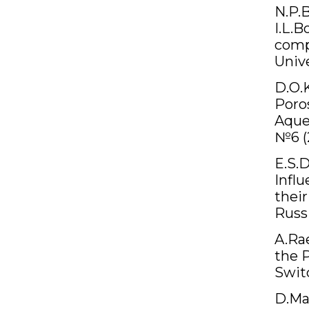
N.P.B
I.L.B
comp
Unive
D.O.K
Poro
Aque
№6 (2
E.S.D
Infl
their
Russ
A.Rae
the 
Swit
D.Mat