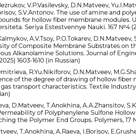
ezrukov, V.P.Vasilevsky, D.N.Matveev, Yu.I.Mat
orisov, S.V.Antonov. The use of amine and pol
ounds for hollow fiber membrane modules. 
rsiteta. Seriya Estestvennye Nauki. 167 №4 (2
almykov, A.V.Tsoy, P.O.Tokarev, D.N.Matveev, 
sity of Composite Membrane Substrates on th
ous Alkanolamine Solutions. Journal of Engi
025) 1603-1610 (in Russian)
mitrieva, R.Yu.Nikiforov, D.N.Matveev, M.G.Sh
uence of the degree of drawing of hollow fib
 gas transport characteristics. Textile Industr
ian)
va, D.Matveev, T.Anokhina, A.A.Zhansitov, S.Kh
Permeability of Polyphenylene Sulfone Hollow 
ching the Polymer End Groups. Polymers, 17 №
veev, T.Anokhina, A.Raeva, I.Borisov, E.Grush