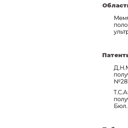
Област
Мемб
поло
ульт
Патент
Д.Н.
полу
№283
Т.С.
полу
Бюл.