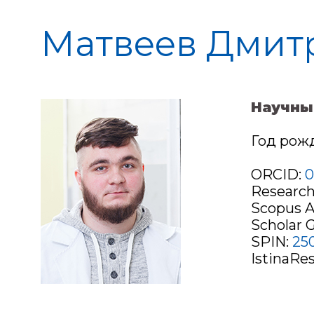
Матвеев Дмит
Научны
Год рожд
ORCID:
0
Research
Scopus A
Scholar 
SPIN:
25
IstinaRes