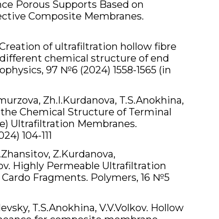
nce Porous Supports Based on
lective Composite Membranes.
reation of ultrafiltration hollow fibre
ifferent chemical structure of end
physics, 97 №6 (2024) 1558-1565 (in
murzova, Zh.I.Kurdanova, T.S.Anokhina,
of the Chemical Structure of Terminal
e) Ultrafiltration Membranes.
4) 104-111
.Zhansitov, Z.Kurdanova,
v. Highly Permeable Ultrafiltration
 Cardo Fragments. Polymers, 16 №5
levsky, T.S.Anokhina, V.V.Volkov. Hollow