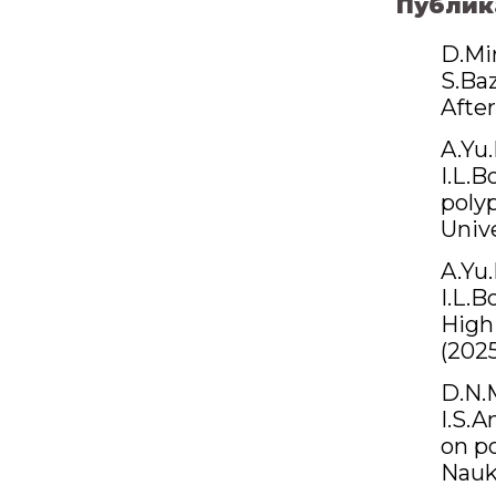
Публик
D.Mi
S.Ba
Afte
A.Yu.
I.L.B
poly
Unive
A.Yu.
I.L.
High
(2025
D.N.M
I.S.
on p
Nauki