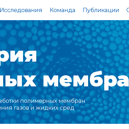
Исследования
Команда
Публикации
С
рия
ных мембр
работки полимерных мембран
ения газов и жидких сред