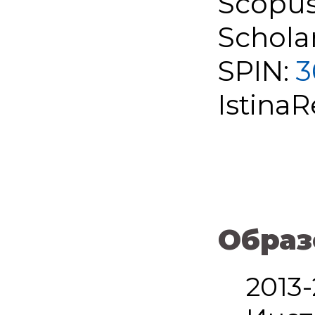
Scopus
Schola
SPIN:
3
IstinaR
Образ
2013