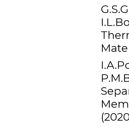
G.S.G
I.L.B
Ther
Mater
I.A.P
P.M.B
Separ
Memb
(2020