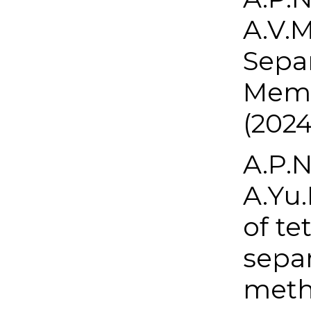
A.V.M
Separ
Memb
(2024
A.P.N
A.Yu.
of te
separ
meth