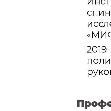
Инст
спин
иссл
«МИ
2019
поли
руко
Профе