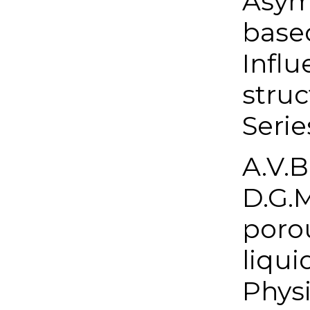
Asym
base
Influ
struc
Serie
A.V.B
D.G.M
porou
liqui
Physi