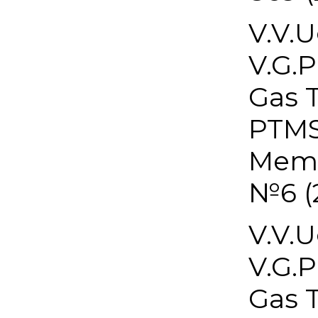
V.V.U
V.G.P
Gas 
PTMS
Memb
№6 (
V.V.U
V.G.P
Gas 