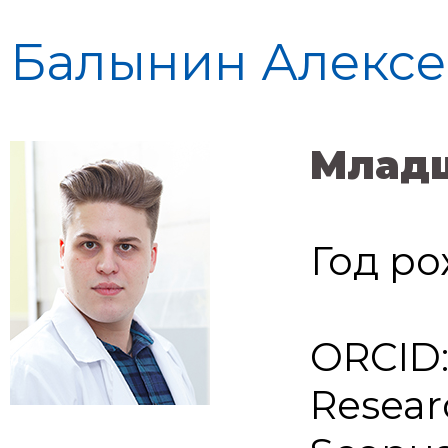
Балынин Алексе
Младш
Год ро
ORCID
Resear