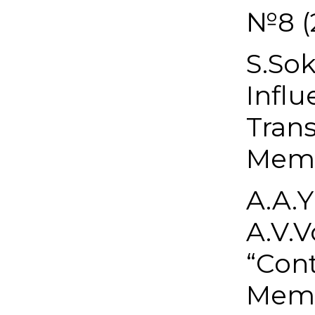
№8 (
S.Sok
Influ
Trans
Membr
A.A.Y
A.V.V
“Cont
Memb