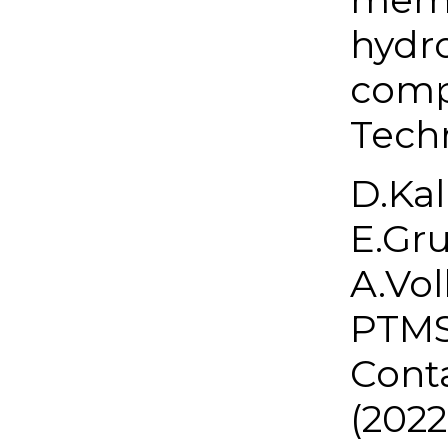
hydro
comp
Techn
D.Kal
E.Gru
A.Vo
PTMS
Cont
(2022