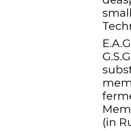
smal
Techn
Е.А.
G.S.G
subs
memb
ferm
Memb
(in R