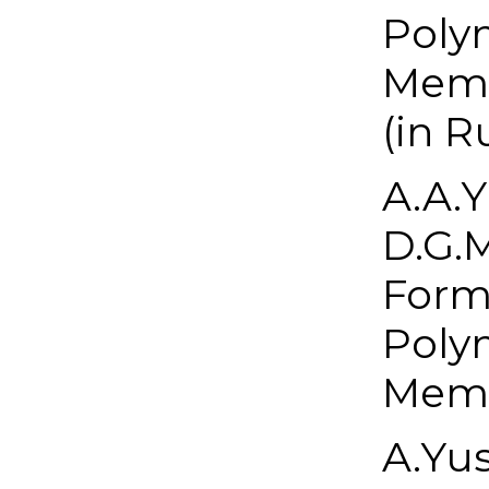
Poly
Memb
(in R
A.A.Y
D.G.M
Form
Poly
Memb
A.Yus