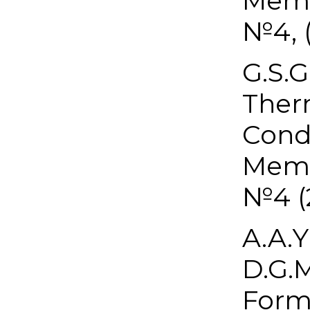
Memb
№4, (
G.S.G
Ther
Conde
Memb
№4 (
A.A.Y
D.G.M
Form