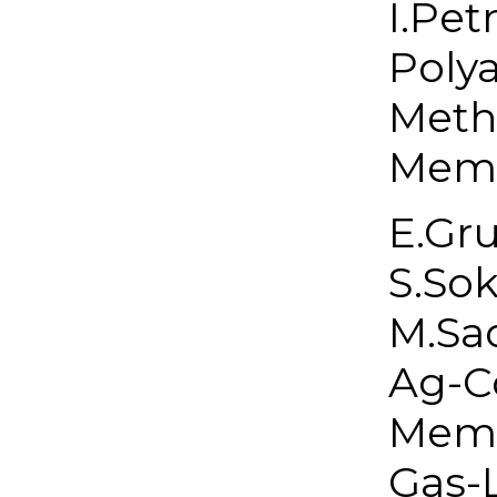
I.Pet
Poly
Meth
Memb
E.Gru
S.Sok
M.Sa
Ag-C
Memb
Gas-