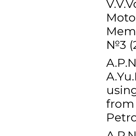
V.V.V
Moto
Memb
№3 (2
A.P.N
A.Yu.
usin
from 
Petro
A.P.N