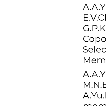
A.A.Y
E.V.C
G.P.K
Copol
Sele
Memb
A.A.Y
M.N.E
A.Yu.
memb