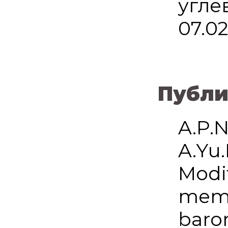
угле
07.0
Публи
A.P.N
A.Yu.
Modif
memb
baro