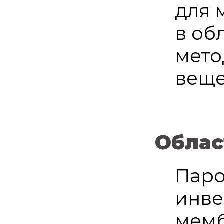
для 
в об
мето
веще
Облас
Паро
инве
мемб