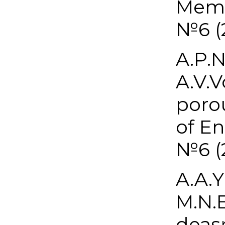
Memb
№6 (2
A.P.N
A.V.V
porou
of E
№6 (2
A.A.Y
M.N.E
deas