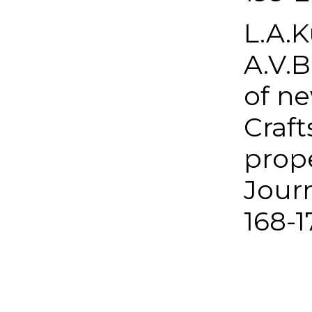
L.A.K
A.V.B
of ne
Craft
prope
Journ
168-1