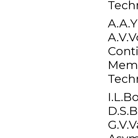
Techn
A.A.Y
A.V.V
Conti
Memb
Techn
I.L.B
D.S.B
G.V.V