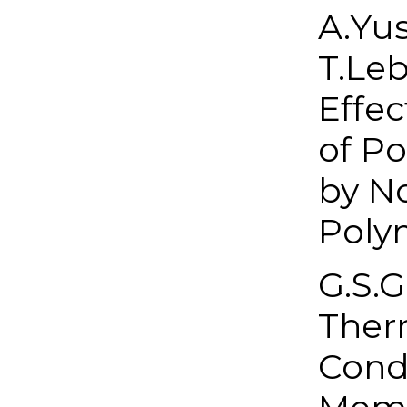
A.Yus
T.Leb
Effec
of Po
by N
Polym
G.S.G
Ther
Conde