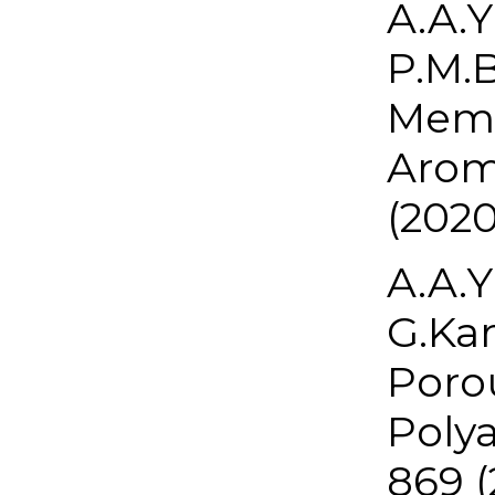
A.A.Y
P.M.B
Memb
Aroma
(2020
A.A.Y
G.Kar
Poro
Polya
869 