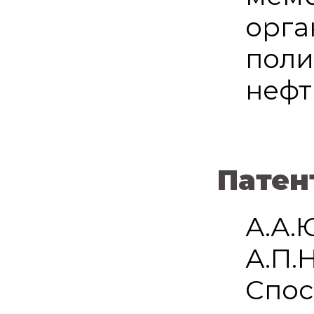
орга
поли
нефт
Патен
А.А.
А.П.
Спос