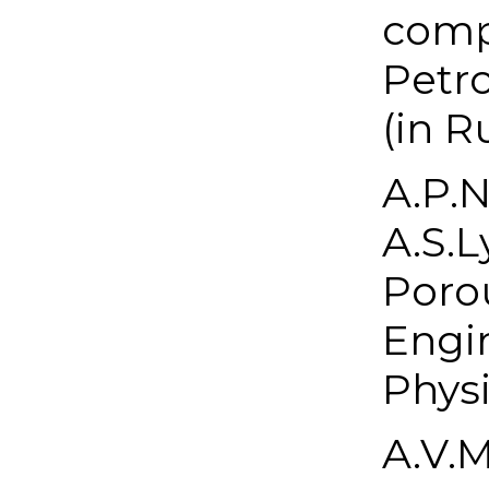
comp
Petr
(in R
A.P.N
A.S.L
Porou
Engin
Physi
A.V.M